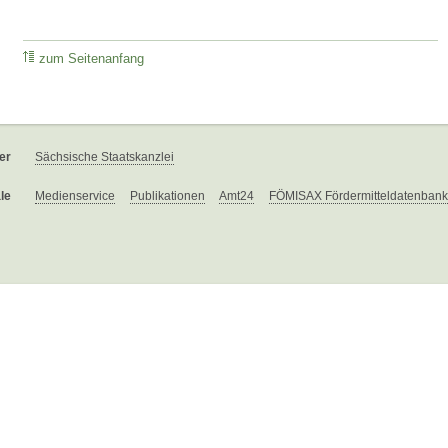
zum Seitenanfang
er
Sächsische Staatskanzlei
le
Medienservice
Publikationen
Amt24
FÖMISAX Fördermitteldatenbank