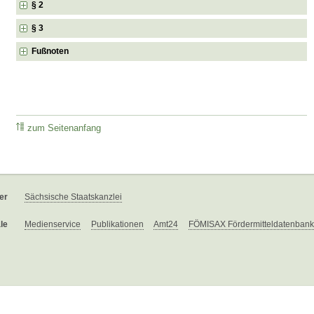
§ 2
§ 3
Fußnoten
zum Seitenanfang
er
Sächsische Staatskanzlei
le
Medienservice
Publikationen
Amt24
FÖMISAX Fördermitteldatenbank