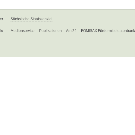
er
Sächsische Staatskanzlei
le
Medienservice
Publikationen
Amt24
FÖMISAX Fördermitteldatenbank