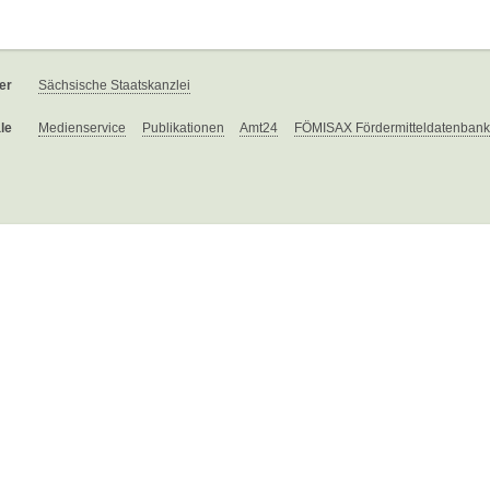
er
Sächsische Staatskanzlei
le
Medienservice
Publikationen
Amt24
FÖMISAX Fördermitteldatenbank