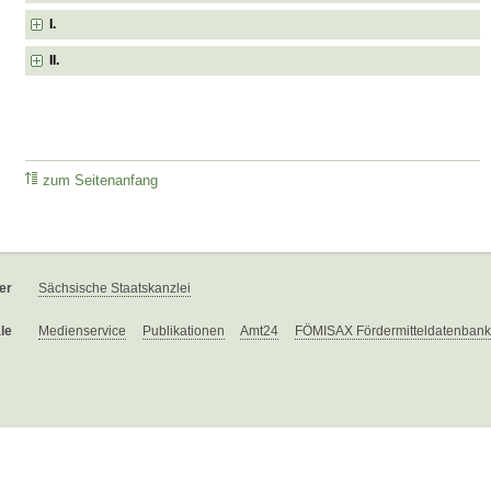
I.
II.
zum Seitenanfang
er
Sächsische Staatskanzlei
le
Medienservice
Publikationen
Amt24
FÖMISAX Fördermitteldatenbank