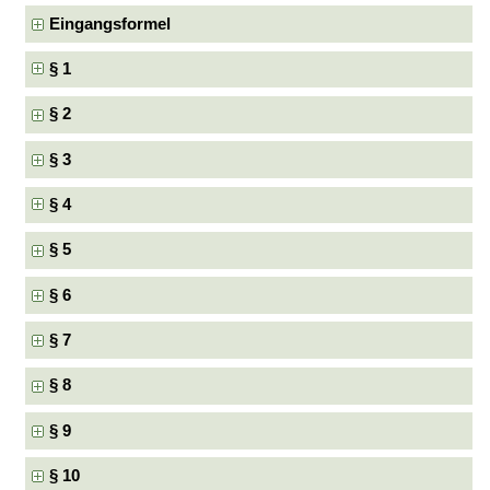
Eingangsformel
§ 1
§ 2
§ 3
§ 4
§ 5
§ 6
§ 7
§ 8
§ 9
§ 10