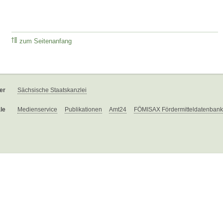
zum Seitenanfang
er
Sächsische Staatskanzlei
le
Medienservice
Publikationen
Amt24
FÖMISAX Fördermitteldatenbank