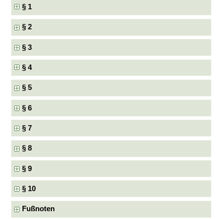
§ 1
§ 2
§ 3
§ 4
§ 5
§ 6
§ 7
§ 8
§ 9
§ 10
Fußnoten