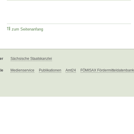
zum Seitenanfang
er
Sächsische Staatskanzlei
le
Medienservice
Publikationen
Amt24
FÖMISAX Fördermitteldatenbank