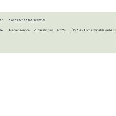
er
Sächsische Staatskanzlei
le
Medienservice
Publikationen
Amt24
FÖMISAX Fördermitteldatenbank