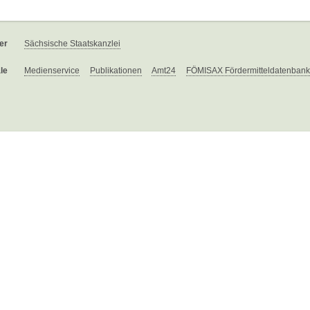
er
Sächsische Staatskanzlei
le
Medienservice
Publikationen
Amt24
FÖMISAX Fördermitteldatenbank