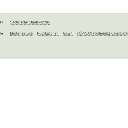
er
Sächsische Staatskanzlei
le
Medienservice
Publikationen
Amt24
FÖMISAX Fördermitteldatenbank