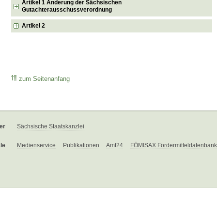
Artikel 1 Änderung der Sächsischen
Gutachterausschussverordnung
Artikel 2
zum Seitenanfang
er
Sächsische Staatskanzlei
le
Medienservice
Publikationen
Amt24
FÖMISAX Fördermitteldatenbank