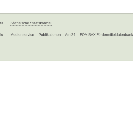
er
Sächsische Staatskanzlei
le
Medienservice
Publikationen
Amt24
FÖMISAX Fördermitteldatenbank