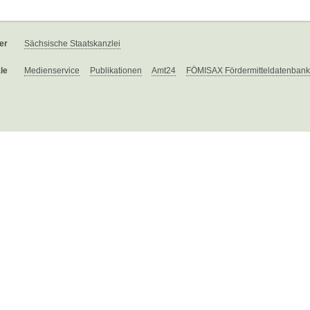
er
Sächsische Staatskanzlei
le
Medienservice
Publikationen
Amt24
FÖMISAX Fördermitteldatenbank