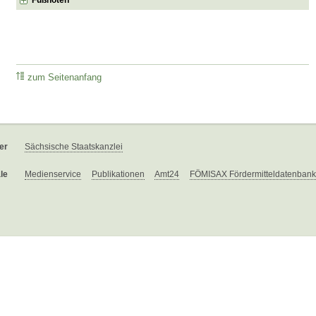
zum Seitenanfang
er
Sächsische Staatskanzlei
le
Medienservice
Publikationen
Amt24
FÖMISAX Fördermitteldatenbank