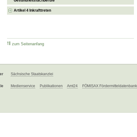
Gesundheitsfachberufe
Artikel 4 Inkrafttreten
zum Seitenanfang
er
Sächsische Staatskanzlei
le
Medienservice
Publikationen
Amt24
FÖMISAX Fördermitteldatenbank