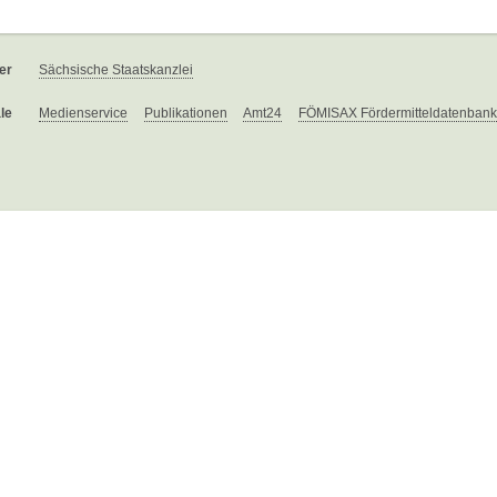
er
Sächsische Staatskanzlei
le
Medienservice
Publikationen
Amt24
FÖMISAX Fördermitteldatenbank