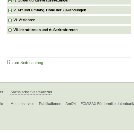
IV. Zuwendungsvoraussetzungen
V. Art und Umfang, Höhe der Zuwendungen
VI. Verfahren
VII. Inkrafttreten und Außerkrafttreten
zum Seitenanfang
er
Sächsische Staatskanzlei
le
Medienservice
Publikationen
Amt24
FÖMISAX Fördermitteldatenbank