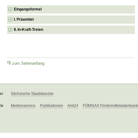
Eingangsformel
I. Präambel
II. In-Kraft-Treten
zum Seitenanfang
er
Sächsische Staatskanzlei
le
Medienservice
Publikationen
Amt24
FÖMISAX Fördermitteldatenbank