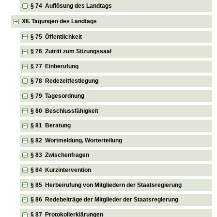
§ 74 Auflösung des Landtags
XII. Tagungen des Landtags
§ 75 Öffentlichkeit
§ 76 Zutritt zum Sitzungssaal
§ 77 Einberufung
§ 78 Redezeitfestlegung
§ 79 Tagesordnung
§ 80 Beschlussfähigkeit
§ 81 Beratung
§ 82 Wortmeldung, Worterteilung
§ 83 Zwischenfragen
§ 84 Kurzintervention
§ 85 Herbeirufung von Mitgliedern der Staatsregierung
§ 86 Redebeiträge der Mitglieder der Staatsregierung
§ 87 Protokollerklärungen