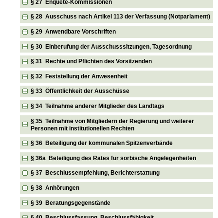
§ 27 Enquete-Kommissionen
§ 28 Ausschuss nach Artikel 113 der Verfassung (Notparlament)
§ 29 Anwendbare Vorschriften
§ 30 Einberufung der Ausschusssitzungen, Tagesordnung
§ 31 Rechte und Pflichten des Vorsitzenden
§ 32 Feststellung der Anwesenheit
§ 33 Öffentlichkeit der Ausschüsse
§ 34 Teilnahme anderer Mitglieder des Landtags
§ 35 Teilnahme von Mitgliedern der Regierung und weiterer
Personen mit institutionellen Rechten
§ 36 Beteiligung der kommunalen Spitzenverbände
§ 36a Beteiligung des Rates für sorbische Angelegenheiten
§ 37 Beschlussempfehlung, Berichterstattung
§ 38 Anhörungen
§ 39 Beratungsgegenstände
§ 40 Beschlussfassung, Beschlussfähigkeit