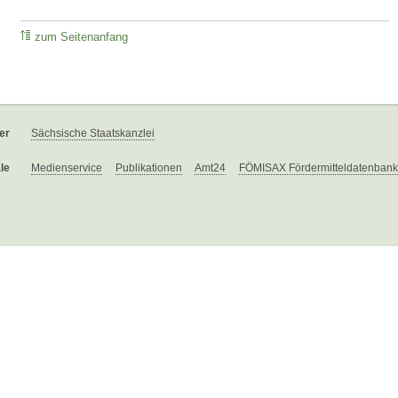
zum Seitenanfang
er
Sächsische Staatskanzlei
le
Medienservice
Publikationen
Amt24
FÖMISAX Fördermitteldatenbank