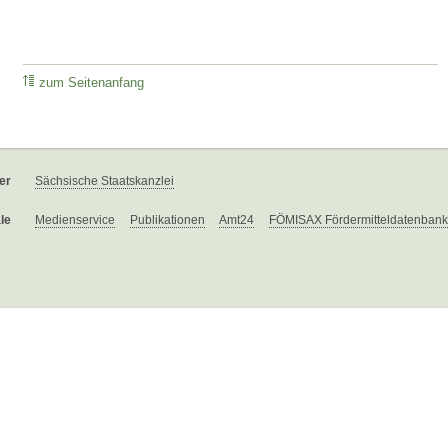
zum Seitenanfang
er
Sächsische Staatskanzlei
le
Medienservice
Publikationen
Amt24
FÖMISAX Fördermitteldatenbank