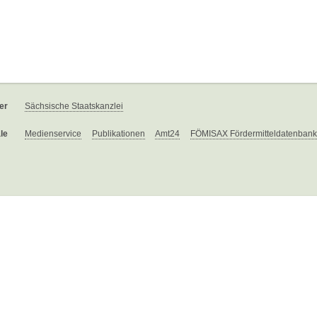
er
Sächsische Staatskanzlei
le
Medienservice
Publikationen
Amt24
FÖMISAX Fördermitteldatenbank