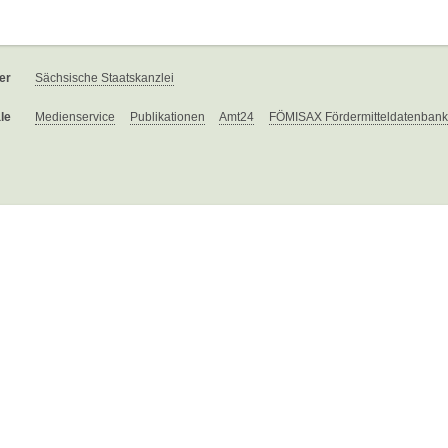
er
Sächsische Staatskanzlei
le
Medienservice
Publikationen
Amt24
FÖMISAX Fördermitteldatenbank