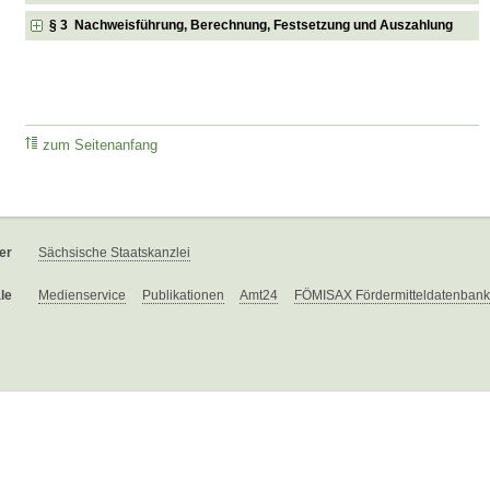
§ 3 Nachweisführung, Berechnung, Festsetzung und Auszahlung
zum Seitenanfang
er
Sächsische Staatskanzlei
le
Medienservice
Publikationen
Amt24
FÖMISAX Fördermitteldatenbank