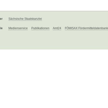
er
Sächsische Staatskanzlei
le
Medienservice
Publikationen
Amt24
FÖMISAX Fördermitteldatenbank