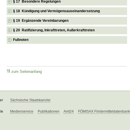
§ 17 Besondere Regelungen
§ 18 Kündigung und Vermögensauseinandersetzung
§ 19 Ergänzende Vereinbarungen
§ 20 Ratifizierung, Inkrafttreten, Außerkrafttreten
Fußnoten
zum Seitenanfang
er
Sächsische Staatskanzlei
le
Medienservice
Publikationen
Amt24
FÖMISAX Fördermitteldatenbank