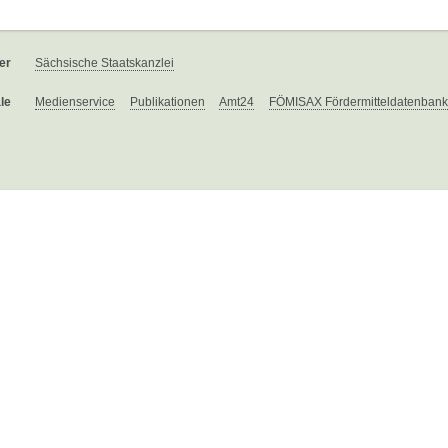
er
Sächsische Staatskanzlei
le
Medienservice
Publikationen
Amt24
FÖMISAX Fördermitteldatenbank