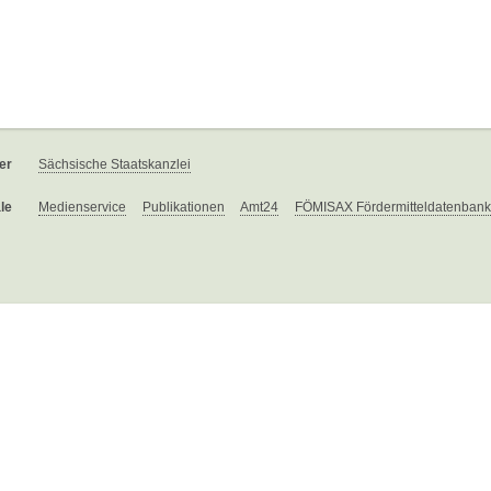
er
Sächsische Staatskanzlei
le
Medienservice
Publikationen
Amt24
FÖMISAX Fördermitteldatenbank