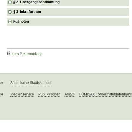
§ 2 Übergangsbestimmung
§ 3 Inkrafttreten
Fußnoten
zum Seitenanfang
er
Sächsische Staatskanzlei
le
Medienservice
Publikationen
Amt24
FÖMISAX Fördermitteldatenbank