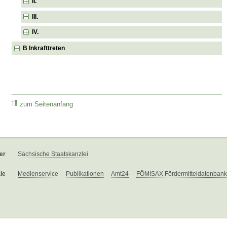
II.
III.
IV.
B Inkrafttreten
zum Seitenanfang
er
Sächsische Staatskanzlei
le
Medienservice
Publikationen
Amt24
FÖMISAX Fördermitteldatenbank