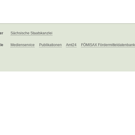
er
Sächsische Staatskanzlei
le
Medienservice
Publikationen
Amt24
FÖMISAX Fördermitteldatenbank