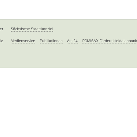
er
Sächsische Staatskanzlei
le
Medienservice
Publikationen
Amt24
FÖMISAX Fördermitteldatenbank