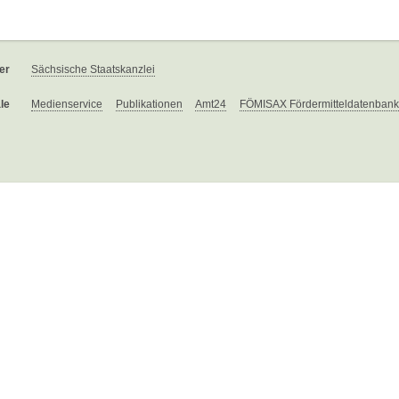
er
Sächsische Staatskanzlei
le
Medienservice
Publikationen
Amt24
FÖMISAX Fördermitteldatenbank