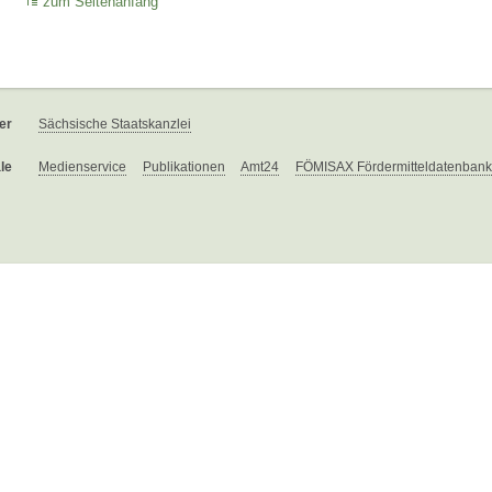
zum Seitenanfang
er
Sächsische Staatskanzlei
le
Medienservice
Publikationen
Amt24
FÖMISAX Fördermitteldatenbank