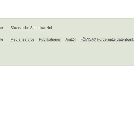
er
Sächsische Staatskanzlei
le
Medienservice
Publikationen
Amt24
FÖMISAX Fördermitteldatenbank