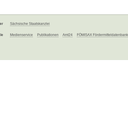
er
Sächsische Staatskanzlei
le
Medienservice
Publikationen
Amt24
FÖMISAX Fördermitteldatenbank