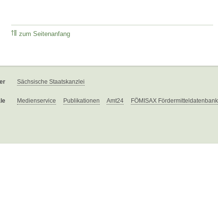
zum Seitenanfang
er
Sächsische Staatskanzlei
le
Medienservice
Publikationen
Amt24
FÖMISAX Fördermitteldatenbank