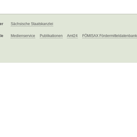
er
Sächsische Staatskanzlei
le
Medienservice
Publikationen
Amt24
FÖMISAX Fördermitteldatenbank