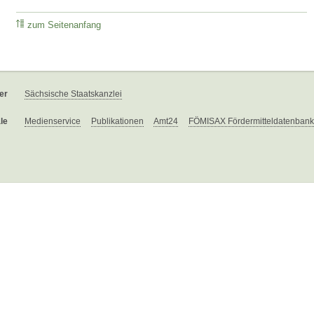
zum Seitenanfang
er
Sächsische Staatskanzlei
le
Medienservice
Publikationen
Amt24
FÖMISAX Fördermitteldatenbank