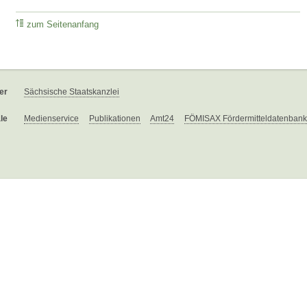
zum Seitenanfang
er
Sächsische Staatskanzlei
le
Medienservice
Publikationen
Amt24
FÖMISAX Fördermitteldatenbank