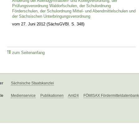
Änderung der Abendgymnasien- und Kollegverordnung, der
Prüfungsverordnung Waldorfschulen, der Schulordnung
Förderschulen, der Schulordnung Mittel- und Abendmittelschulen und
der Sächsischen Unterbringungsverordnung
vom 27. Juni 2012 (SächsGVBl. S. 348)
zum Seitenanfang
er
Sächsische Staatskanzlei
le
Medienservice
Publikationen
Amt24
FÖMISAX Fördermitteldatenbank