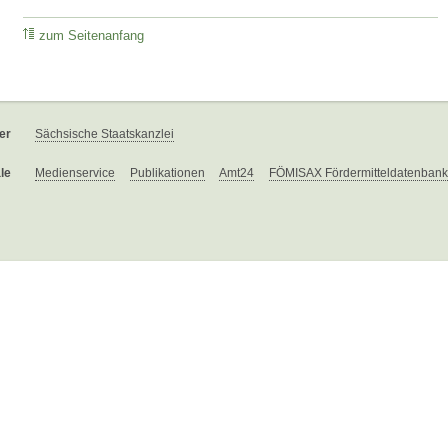
zum Seitenanfang
er
Sächsische Staatskanzlei
le
Medienservice
Publikationen
Amt24
FÖMISAX Fördermitteldatenbank