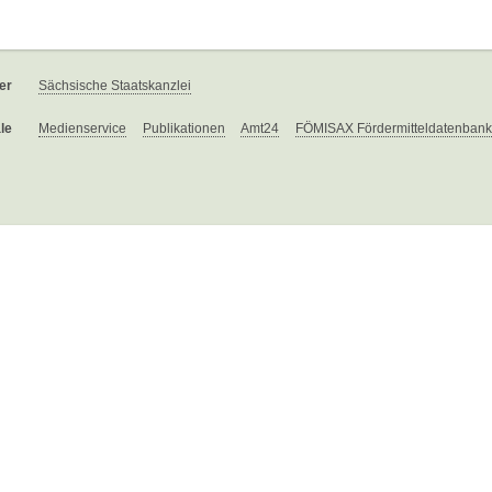
er
Sächsische Staatskanzlei
le
Medienservice
Publikationen
Amt24
FÖMISAX Fördermitteldatenbank