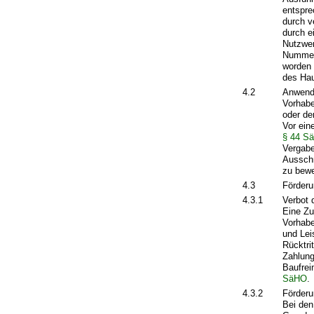
entspr
durch v
durch e
Nutzwer
Nummer 
worden 
des Hau
4.2
Anwend
Vorhabe
oder de
Vor ein
§ 44 S
Vergab
Aussch
zu bewe
4.3
Förderu
4.3.1
Verbot 
Eine Zu
Vorhabe
und Lei
Rücktri
Zahlung
Baufrei
SäHO
.
4.3.2
Förderu
Bei den