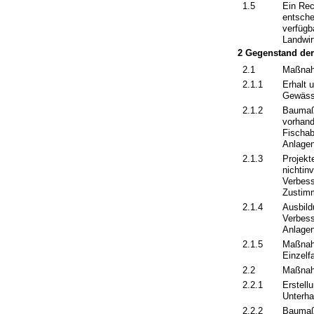
1.5
Ein Rec
entsche
verfügb
Landwir
2 Gegenstand de
2.1
Maßnah
2.1.1
Erhalt 
Gewäss
2.1.2
Baumaß
vorhand
Fischab
Anlage
2.1.3
Projekt
nichtin
Verbes
Zustimm
2.1.4
Ausbild
Verbess
Anlagen
2.1.5
Maßnah
Einzelfa
2.2
Maßnah
2.2.1
Erstell
Unterha
2.2.2
Baumaß