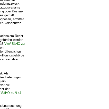
wendungszweck
orzugsvariante
ung oder Kosten-
sses gemäß
gnosen, ermittelt
en Vorschriften
nationalem Recht
gefördert werden.
mäß
VwV-SäHO zu
den
r öffentlichen
illigungsbehörde
 zu verfahren.
t. Als
en Lieferungs-
 ein
erst die
cht der
V-SäHO zu § 44
nduntersuchung,