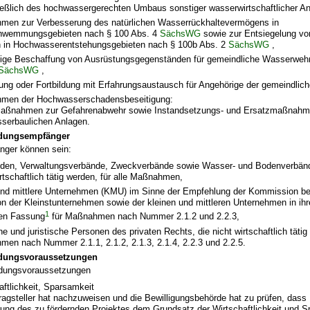
ießlich des hochwassergerechten Umbaus sonstiger wasserwirtschaftlicher An
en zur Verbesserung des natürlichen Wasserrückhaltevermögens in
hwemmungsgebieten nach § 100 Abs. 4
SächsWG
sowie zur Entsiegelung vo
 in Hochwasserentstehungsgebieten nach § 100b Abs. 2
SächsWG
,
ige Beschaffung von Ausrüstungsgegenständen für gemeindliche Wasserweh
SächsWG
,
ung oder Fortbildung mit Erfahrungsaustausch für Angehörige der gemeindli
men der Hochwasserschadensbeseitigung:
maßnahmen zur Gefahrenabwehr sowie Instandsetzungs- und Ersatzmaßnah
serbaulichen Anlagen.
dungsempfänger
ger können sein:
en, Verwaltungsverbände, Zweckverbände sowie Wasser- und Bodenverbände
irtschaftlich tätig werden, für alle Maßnahmen,
und mittlere Unternehmen (KMU) im Sinne der Empfehlung der Kommission bet
ion der Kleinstunternehmen sowie der kleinen und mittleren Unternehmen in ihre
1
den Fassung
für Maßnahmen nach Nummer 2.1.2 und 2.2.3,
he und juristische Personen des privaten Rechts, die nicht wirtschaftlich tätig 
en nach Nummer 2.1.1, 2.1.2, 2.1.3, 2.1.4, 2.2.3 und 2.2.5.
ungsvoraussetzungen
dungsvoraussetzungen
aftlichkeit, Sparsamkeit
ragsteller hat nachzuweisen und die Bewilligungsbehörde hat zu prüfen, dass
ung des zu fördernden Projektes dem Grundsatz der Wirtschaftlichkeit und 