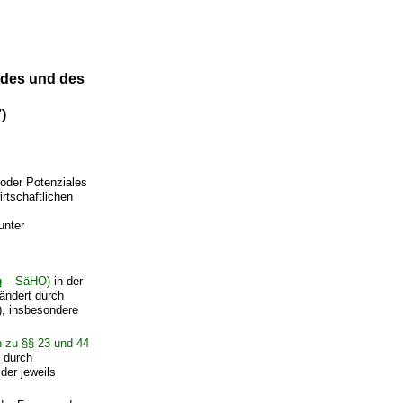
des und des
)
oder Potenziales
rtschaftlichen
unter
g – SäHO)
in der
ändert durch
, insbesondere
n zu §§ 23 und 44
 durch
der jeweils