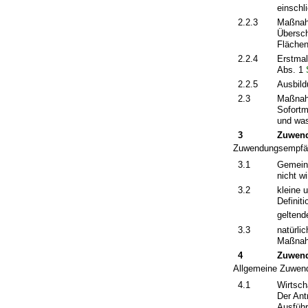
einschl
2.2.3
Maßnahm
Übersc
Flächen
2.2.4
Erstmal
Abs. 1
2.2.5
Ausbild
2.3
Maßnah
Sofort
und was
3
Zuwen
Zuwendungsempfän
3.1
Gemeind
nicht w
3.2
kleine 
Definit
gelten
3.3
natürlic
Maßnahm
4
Zuwend
Allgemeine Zuwen
4.1
Wirtsch
Der Ant
Ausführ