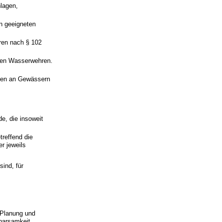
lagen,
n geeigneten
ren nach § 102
chen Wasserwehren.
men an Gewässern
, die insoweit
reffend die
r jeweils
sind, für
 Planung und
Sparsamkeit