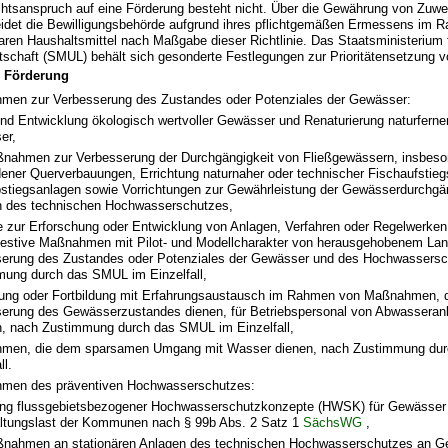
htsanspruch auf eine Förderung besteht nicht. Über die Gewährung von Zuw
idet die Bewilligungsbehörde aufgrund ihres pflichtgemäßen Ermessens im 
aren Haushaltsmittel nach Maßgabe dieser Richtlinie. Das Staatsministerium
tschaft (SMUL) behält sich gesonderte Festlegungen zur Prioritätensetzung v
r Förderung
men zur Verbesserung des Zustandes oder Potenziales der Gewässer:
und Entwicklung ökologisch wertvoller Gewässer und Renaturierung naturferne
er,
nahmen zur Verbesserung der Durchgängigkeit von Fließgewässern, insbes
ener Querverbauungen, Errichtung naturnaher oder technischer Fischaufstieg
stiegsanlagen sowie Vorrichtungen zur Gewährleistung der Gewässerdurchgän
n des technischen Hochwasserschutzes,
e zur Erforschung oder Entwicklung von Anlagen, Verfahren oder Regelwerken
vestive Maßnahmen mit Pilot- und Modellcharakter von herausgehobenem Lan
serung des Zustandes oder Potenziales der Gewässer und des Hochwassers
ung durch das SMUL im Einzelfall,
ung oder Fortbildung mit Erfahrungsaustausch im Rahmen von Maßnahmen, d
erung des Gewässerzustandes dienen, für Betriebspersonal von Abwasseran
, nach Zustimmung durch das SMUL im Einzelfall,
men, die dem sparsamen Umgang mit Wasser dienen, nach Zustimmung du
ll.
men des präventiven Hochwasserschutzes:
ung flussgebietsbezogener Hochwasserschutzkonzepte (HWSK) für Gewässer 
ltungslast der Kommunen nach § 99b Abs. 2 Satz 1
SächsWG
,
nahmen an stationären Anlagen des technischen Hochwasserschutzes an G