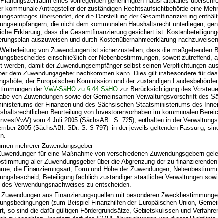
 Planungszeitraum eines vorliegenden genehmigten Haushaltplanes überschrei
r kommunale Antragsteller der zuständigen Rechtsaufsichtbehörde eine Mehr
ngsantrages übersendet, der die Darstellung der Gesamtfinanzierung enthält
ngsempfängern, die nicht dem kommunalen Haushaltsrecht unterliegen, gen
liche Erklärung, dass die Gesamtfinanzierung gesichert ist. Kostenbeteiligunge
erungsplan auszuweisen und durch Kostenübernahmeerklärung nachzuweisen
 Weiterleitung von Zuwendungen ist sicherzustellen, dass die maßgebenden
ngsbescheides einschließlich der Nebenbestimmungen, soweit zutreffend, a
gt werden, damit der Zuwendungsempfänger selbst seinen Verpflichtungen a
er dem Zuwendungsgeber nachkommen kann. Dies gilt insbesondere für das 
gshöfe, der Europäischen Kommission und der zuständigen Landesbehörden
stimmungen der
VwV-SäHO zu § 44 SäHO
zur Berücksichtigung des Vorsteue
gabe von Zuwendungen sowie der Gemeinsamen Verwaltungsvorschrift des S
inisteriums der Finanzen und des Sächsischen Staatsministeriums des Inne
shaltsrechtlichen Beurteilung von Investorenvorhaben im kommunalen Berei
vestVwV) vom 4 Juli 2005 (SächsABl. S. 725), enthalten in der Verwaltungs
mber 2005 (SächsABl. SDr. S. S 797), in der jeweils geltenden Fassung, sin
n.
men mehrerer Zuwendungsgeber
Zuwendungen für eine Maßnahme von verschiedenen Zuwendungsgebern gelei
Abstimmung aller Zuwendungsgeber über die Abgrenzung der zu finanzierenden
me, die Finanzierungsart, Form und Höhe der Zuwendungen, Nebenbestim
ngsbescheid, Beteiligung fachlich zuständiger staatlicher Verwaltungen sowi
g des Verwendungsnachweises zu entscheiden.
 Zuwendungen aus Finanzierungsquellen mit besonderen Zweckbestimmunge
ngsbedingungen (zum Beispiel Finanzhilfen der Europäischen Union, Gemei
ert, so sind die dafür gültigen Fördergrundsätze, Gebietskulissen und Verfa