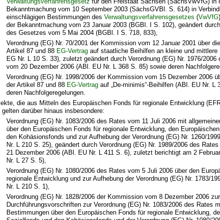
Verwaltungsverfahrensgesetz
für den Freistaat Sachsen (SächsVwVfG) in 
Bekanntmachung vom 10 September 2003 (SächsGVBl. S. 614)
in Verbin
einschlägigen Bestimmungen des
Verwaltungsverfahrensgesetzes
(
VwVfG
der Bekanntmachung vom 23 Januar 2003 (BGBl. I S. 102), geändert durch 
des Gesetzes vom 5 Mai 2004 (BGBl. I S. 718, 833),
Verordnung (EG) Nr. 70/2001 der Kommission vom 12 Januar 2001 über di
Artikel 87 und 88
EG-Vertrag
auf staatliche Beihilfen an kleine und mittler
EG Nr. L 10 S. 33), zuletzt geändert durch Verordnung (EG) Nr. 1976/200
vom 20 Dezember 2006 (ABl. EU Nr. L 368 S. 85) sowie deren Nachfolgere
Verordnung (EG) Nr. 1998/2006 der Kommission vom 15 Dezember 2006 ü
der Artikel 87 und 88
EG-Vertrag
auf „De-minimis“-Beihilfen (ABl. EU Nr. L 
deren Nachfolgeregelungen.
jekte, die aus Mitteln des Europäischen Fonds für regionale Entwicklung (EFR
 gelten darüber hinaus insbesondere:
Verordnung (EG) Nr. 1083/2006 des Rates vom 11 Juli 2006 mit allgemei
über den Europäischen Fonds für regionale Entwicklung, den Europäischen
den Kohäsionsfonds und zur Aufhebung der Verordnung (EG) Nr. 1260/1999
Nr. L 210 S. 25), geändert durch Verordnung (EG) Nr. 1989/2006 des Rate
21 Dezember 2006 (ABl. EU Nr. L 411 S. 6), zuletzt berichtigt am 2 Februa
Nr. L 27 S. 5),
Verordnung (EG) Nr. 1080/2006 des Rates vom 5 Juli 2006 über den Europ
regionale Entwicklung und zur Aufhebung der Verordnung (EG) Nr. 1783/19
Nr. L 210 S. 1),
Verordnung (EG) Nr. 1828/2006 der Kommission vom 8 Dezember 2006 zur
Durchführungsvorschriften zur Verordnung (EG) Nr. 1083/2006 des Rates m
Bestimmungen über den Europäischen Fonds für regionale Entwicklung, d