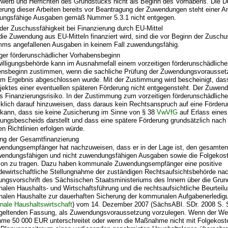
werb und Herrichten des Grundstücks nicht als Beginn des Vorhabens. Die D
erung dieser Arbeiten bereits vor Beantragung der Zuwendungen steht einer 
ungsfähige Ausgaben gemäß Nummer 5.3.1 nicht entgegen.
der Zuschussfähigkeit bei Finanzierung durch EU-Mittel
die Zuwendung aus EU-Mitteln finanziert wird, sind die vor Beginn der Zuschu
ms angefallenen Ausgaben in keinem Fall zuwendungsfähig.
iger förderunschädlicher Vorhabensbeginn
illigungsbehörde kann im Ausnahmefall einem vorzeitigen förderunschädlich
nsbeginn zustimmen, wenn die sachliche Prüfung der Zuwendungsvorausset
em Ergebnis abgeschlossen wurde. Mit der Zustimmung wird bescheinigt, das
jektes einer eventuellen späteren Förderung nicht entgegensteht. Der Zuwe
as Finanzierungsrisiko. In der Zustimmung zum vorzeitigen förderunschädliche
klich darauf hinzuweisen, dass daraus kein Rechtsanspruch auf eine Förderu
kann, dass sie keine Zusicherung im Sinne von § 38
VwVfG
auf Erlass eines
ngsbescheids darstellt und dass eine spätere Förderung grundsätzlich nach
en Richtlinien erfolgen würde.
ng der Gesamtfinanzierung
endungsempfänger hat nachzuweisen, dass er in der Lage ist, den gesamten 
endungsfähigen und nicht zuwendungsfähigen Ausgaben sowie die Folgekost
tion zu tragen. Dazu haben kommunale Zuwendungsempfänger eine positive
ewirtschaftliche Stellungnahme der zuständigen Rechtsaufsichtsbehörde nach 
ungsvorschrift des Sächsischen Staatsministeriums des Innern über die Grun
len Haushalts- und Wirtschaftsführung und die rechtsaufsichtliche Beurteilu
len Haushalte zur dauerhaften Sicherung der kommunalen Aufgabenerledigu
ale Haushaltswirtschaft
) vom 14. Dezember 2007 (SächsABl. SDr. 2008 S. S 
 geltenden Fassung, als Zuwendungsvoraussetzung vorzulegen. Wenn der We
e 50 000 EUR unterschreitet oder wenn die Maßnahme nicht mit Folgekoste