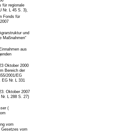
06
für regionale
 Nr. L 45 S. 3),
n Fonds für
 2007
grarstruktur und
che Maßnahmen“
 Einnahmen aus
genden
23 Oktober 2000
m Bereich der
2455/2001/EG
 EG Nr. L 331
23. Oktober 2007
Nr. L 288 S. 27)
ser (
vom
ung vom
es Gesetzes vom