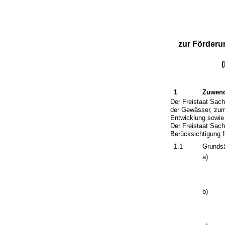
zur Förder
1
Zuwend
Der Freistaat Sac
der Gewässer, zum
Entwicklung sowie
Der Freistaat Sach
Berücksichtigung f
1.1
Grundsä
a)
b)