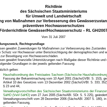
Richtlinie
des Sächsischen Staatsministeriums
für Umwelt und Landwirtschaft
ung von Maßnahmen zur Verbesserung des Gewässerzustan
präventiven Hochwasserschutzes
(Förderrichtlinie Gewässer/Hochwasserschutz – RL GH/2007
Vom 31 Juli 2007
ungszweck, Rechtsgrundlage
hsen gewährt Zuwendungen für Maßnahmen zur Verbesserung des Zustandes 
 Schutz vor Hochwasser unter Berücksichtigung der demographischen und wi
 zur Beseitigung von Hochwasserschäden.
sen gewährt finanzielle Unterstützungen nach Maßgabe dieser Richtlinie und 
olgender Grundlagen in der jeweils geltenden Fassung:
tzlich gelten:
Haushaltsordnung des Freistaates Sachsen (Sächsische Haushaltsordnun
Fassung der Bekanntmachung vom 10 April 2001 (SächsGVBl. S. 153), ge
Artikel 10 des Gesetzes vom 13 Dezember 2002 (SächsGVBl. S. 333, 352)
§ 23 und 44,
Verwaltungsvorschriften des Sächsischen Staatsministeriums der Finanze
SäHO (VwV-SäHO)
vom 27 Juni 2005 (SächsABl. SDr. S. S 225), geändert
Verwaltungsvorschrift vom 28 Dezember 2006 (SächsABl. 2007 S. 180), in 
geltenden Fassung,