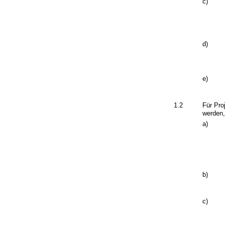
c)
d)
e)
1.2
Für Pro
werden,
a)
b)
c)