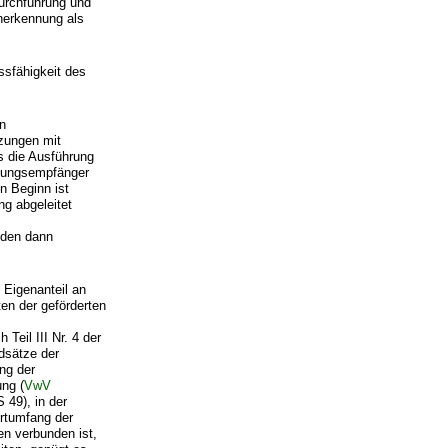
urchführung und
Anerkennung als
ssfähigkeit des
en
zungen mit
s die Ausführung
ndungsempfänger
n Beginn ist
ng abgeleitet
 den dann
Eigenanteil an
en der geförderten
Teil III Nr. 4 der
dsätze der
ng der
ng (
VwV
49), in der
rtumfang der
n verbunden ist,