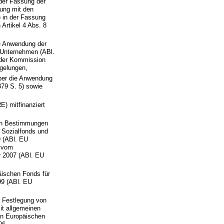
der Fassung der
dung mit den
) in der Fassung
Artikel 4 Abs. 8
e Anwendung der
e Unternehmen (ABl.
6 der Kommission
gelungen,
ber die Anwendung
379 S. 5) sowie
E) mitfinanziert
nen Bestimmungen
 Sozialfonds und
 (ABl. EU
s vom
r 2007 (ABl. EU
äischen Fonds für
99 (ABl. EU
 Festlegung von
it allgemeinen
en Europäischen