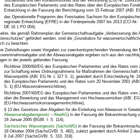
Sozialfonds und den Kohäsionsfonds und der Verordnung (EG) Nr. 1080/20
des Europäischen Parlaments und des Rates über den Europäischen Fonds 
Entwicklung in der Fassung der Berichtigung vom 15 Februar 2007 (ABl. EU
das Operationelle Programm des Freistaates Sachsen für den Europäische
regionale Entwicklung (EFRE) in der Förderperiode 2007 bis 2013 (CCI-Nr.:
DE 16 1 PO 004).
jekte, die gemäß Rahmenplan der Gemeinschaftsaufgabe „Verbesserung der A
tenschutzes“ gefördert werden, sind die „Grundsätze für wasserwirtschaftli
ich zu beachten.
he Zielstellungen sowie Vorgaben zur zweckentsprechenden Verwendung der
sserentnahmeabgabe und der Abwasserabgabe ergeben sich aus den nachfol
gen in der jeweils geltenden Fassung:
Richtlinie 2000/60/EG des Europäischen Parlamentes und des Rates vom 
zur Schaffung eines Ordnungsrahmens für Maßnahmen der Gemeinschaft i
Wasserpolitik (ABl. EG Nr. L 327 S. 1), geändert durch Entscheidung Nr. 
des Europäischen Parlaments und des Rates vom 20 November 2001 (ABl.
S. 1) (EU-Wasserrahmenrichtlinie),
Richtlinie 2007/60/EG des Europäischen Parlamentes und des Rates vom 
über die Bewertung und das Management von Hochwasserrisiken (ABl. EG 
(EU-Hochwasserrisikomanagementrichtlinie),
§ 13 des Gesetzes über Abgaben für die Einleitung von Abwasser in Gewäs
Abwasserabgabengesetz
–
AbwAG
) in der Fassung der Bekanntmachung 
18 Januar 2005 (BGBl. I. S. 114),
Sächsisches Wassergesetz (SächsWG)
in der Fassung der Bekanntmach
18 Oktober 2004 (SächsGVBl. S. 482), zuletzt geändert durch Artikel 2 d
9 Juli 2007 (SächsGVBl. S. 310, 319).