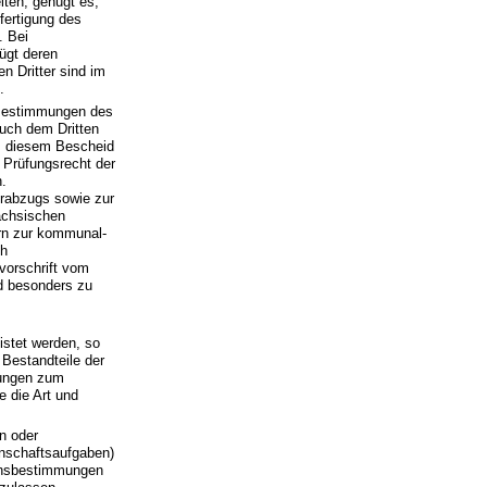
ten, genügt es,
fertigung des
. Bei
ügt deren
n Dritter sind im
.
 Bestimmungen des
uch dem Dritten
us diesem Bescheid
Prüfungsrecht der
.
rabzugs sowie zur
ächsischen
rn zur kommunal-
ch
vorschrift vom
d besonders zu
stet werden, so
 Bestandteile der
mungen zum
e die Art und
n oder
nschaftsaufgaben)
hrensbestimmungen