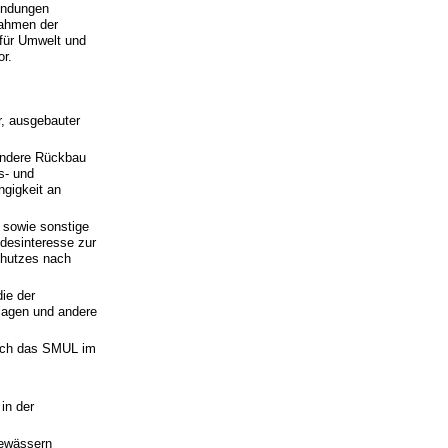
endungen
Rahmen der
 für Umwelt und
or.
r, ausgebauter
ondere Rückbau
s- und
gigkeit an
 sowie sonstige
desinteresse zur
chutzes nach
ie der
lagen und andere
rch das SMUL im
in der
ewässern