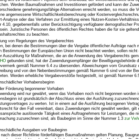
echen. Werden Baumaßnahmen und Investitionen gefördert und kann der Zu
erschiedene genehmigungsfähige Alternativen erreicht werden, so muss die V
ine angemessene Wirtschaftlichkeitsberechnung oder Kostenvergleichsrechn
t-Analyse oder das Verfahren zur Ermittlung eines Nutzen-Kosten-Verhältni
4.10, gegebenenfalls unter Berücksichtigung verfügbarer demografischer Pro
sein. Juristische Personen des öffentlichen Rechtes haben die für sie geltend
shaltsrechtes zu beachten.
ung von Regelungen des Vergaberechtes
n, bei denen die Bestimmungen über die Vergabe öffentlicher Aufträge nach 
n Bestimmungen der Europäischen Union nicht beachtet werden, sollen nicht 
er Auszahlung für Maßnahmen, die an die Anwendung des Vergaberechts ge
äHO
gebunden sind, hat der Zuwendungsempfänger der Bewilligungsbehörde 
evermerk gemäß Nummer 6.4 zu übersenden. Abweichungen vom Grundsatz de
reibung und von den Nebenbestimmungen gemäß Nummer 6 sind von der Bew
rten. Werden erhebliche Vergabeverstöße festgestellt, ist gemäß Nummer 6.5
nschädlicher Vorhabensbeginn
der Förderung begonnener Vorhaben
wendung wird nur gewährt, wenn das Vorhaben noch nicht begonnen worden is
nsbeginn ist grundsätzlich der Abschluss eines der Ausführung zuzurechnend
stungsvertrages zu werten. Ist in einem auf die Ausführung bezogenen Vertrag
ttsrecht für den Fall vereinbart, dass Zuwendungen nicht gewährt werden, gilt 
sansprüche auslösende Tätigkeit eines Auftragnehmers für Leistungen, die ni
machung zuzurechnen sind, als Baubeginn im Sinne der Nummer 1.3
zur Vw
nschädliche Ausgaben vor Baubeginn
 nach dieser Richtlinie förderfähigen Baumaßnahmen gelten Planung, Baugru