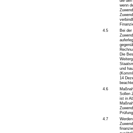
die den
wenn de
Zuwendu
Zuwendu
verbind
Finanzi
4.5
Bei der
Zuwendu
auferle
gegenüb
Rechnun
Die Be
Weiter
Staatsm
und hau
(KommIn
14 Deze
beachte
4.6
Maßnah
Sollen 
ist in 
Maßnah
Zuwendu
Prüfun
4.7
Werden
Zuwendu
finanzi