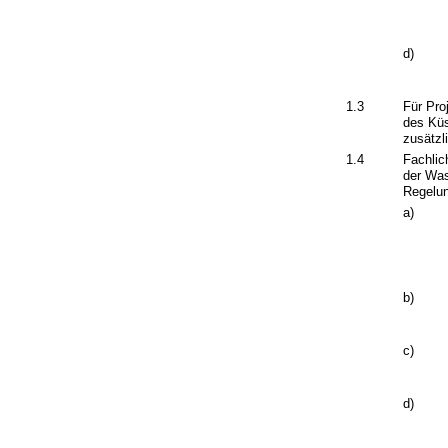
d)
1.3
Für Pro
des Küs
zusätzl
1.4
Fachlic
der Wa
Regelun
a)
b)
c)
d)