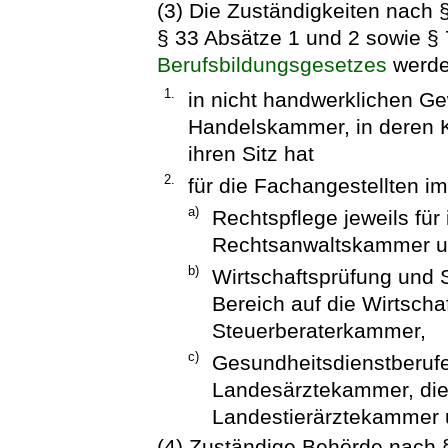
(3) Die Zuständigkeiten nach §
§ 33 Absätze 1 und 2 sowie §
Berufsbildungsgesetzes
werden
1.
in nicht handwerklichen Ge
Handelskammer, in deren K
ihren Sitz hat
2.
für die Fachangestellten i
a)
Rechtspflege jeweils für 
Rechtsanwaltskammer un
b)
Wirtschaftsprüfung und S
Bereich auf die Wirtsch
Steuerberaterkammer,
c)
Gesundheitsdienstberufe 
Landesärztekammer, di
Landestierärztekammer
(4) Zuständige Behörde nach §