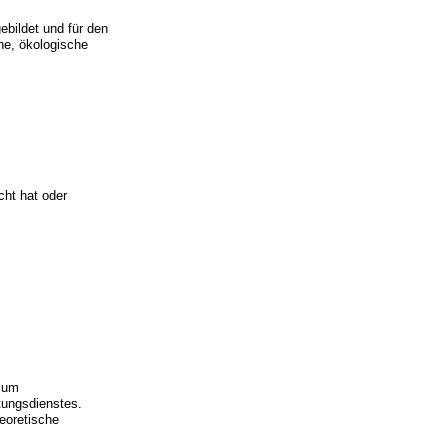
ebildet und für den
che, ökologische
cht hat oder
 zum
tungsdienstes.
eoretische