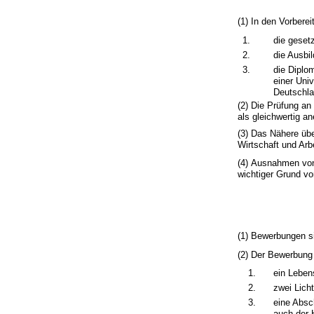
(1) In den Vorbere
1.
die geset
2.
die Ausbi
3.
die Diplo
einer Uni
Deutschla
(2) Die Prüfung a
als gleichwertig a
(3) Das Nähere übe
Wirtschaft und Arb
(4) Ausnahmen von 
wichtiger Grund vor
(1) Bewerbungen s
(2) Der Bewerbung
1.
ein Leben
2.
zwei Lich
3.
eine Absc
auch der 