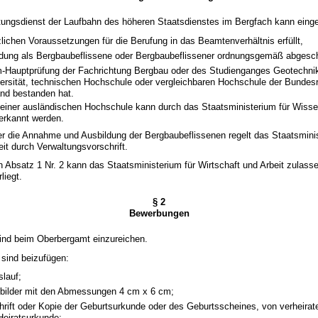
itungsdienst der Laufbahn des höheren Staatsdienstes im Bergfach kann einge
zlichen Voraussetzungen für die Berufung in das Beamtenverhältnis erfüllt,
ldung als Bergbaubeflissene oder Bergbaubeflissener ordnungsgemäß abgesc
m-Hauptprüfung der Fachrichtung Bergbau oder des Studienganges Geotechni
versität, technischen Hochschule oder vergleichbaren Hochschule der Bundes
nd bestanden hat.
n einer ausländischen Hochschule kann durch das Staatsministerium für Wiss
nerkannt werden.
r die Annahme und Ausbildung der Bergbaubeflissenen regelt das Staatsminis
eit durch Verwaltungsvorschrift.
Absatz 1 Nr. 2 kann das Staatsministerium für Wirtschaft und Arbeit zulass
liegt.
§ 2
Bewerbungen
ind beim Oberbergamt einzureichen.
 sind beizufügen:
slauf;
tbilder mit den Abmessungen 4 cm x 6 cm;
hrift oder Kopie der Geburtsurkunde oder des Geburtsscheines, von verheira
Heiratsurkunde;