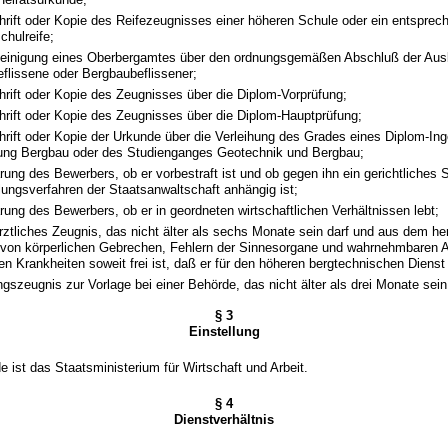
hrift oder Kopie des Reifezeugnisses einer höheren Schule oder ein entspre
chulreife;
einigung eines Oberbergamtes über den ordnungsgemäßen Abschluß der Ausb
flissene oder Bergbaubeflissener;
hrift oder Kopie des Zeugnisses über die Diplom-Vorprüfung;
hrift oder Kopie des Zeugnisses über die Diplom-Hauptprüfung;
hrift oder Kopie der Urkunde über die Verleihung des Grades eines Diplom-Ing
ung Bergbau oder des Studienganges Geotechnik und Bergbau;
rung des Bewerbers, ob er vorbestraft ist und ob gegen ihn ein gerichtliches 
tlungsverfahren der Staatsanwaltschaft anhängig ist;
ärung des Bewerbers, ob er in geordneten wirtschaftlichen Verhältnissen lebt;
rztliches Zeugnis, das nicht älter als sechs Monate sein darf und aus dem he
von körperlichen Gebrechen, Fehlern der Sinnesorgane und wahrnehmbaren 
en Krankheiten soweit frei ist, daß er für den höheren bergtechnischen Dienst 
gszeugnis zur Vorlage bei einer Behörde, das nicht älter als drei Monate sein
§ 3
Einstellung
e ist das Staatsministerium für Wirtschaft und Arbeit.
§ 4
Dienstverhältnis