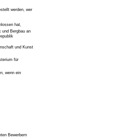
stellt werden, wer
hlossen hat,
k und Bergbau an
republik
enschaft und Kunst
terium für
en, wenn ein
teten Bewerbern