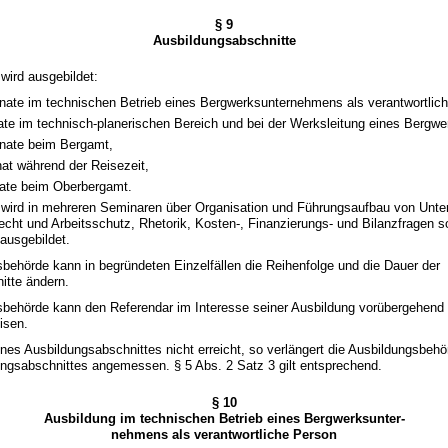
§ 9
Ausbildungsabschnitte
 wird ausgebildet:
ate im technischen Betrieb eines Bergwerksunternehmens als verantwortlic
te im technisch-planerischen Bereich und bei der Werksleitung eines Bergw
nate beim Bergamt,
at während der Reisezeit,
ate beim Oberbergamt.
r wird in mehreren Seminaren über Organisation und Führungsaufbau von Unt
echt und Arbeitsschutz, Rhetorik, Kosten-, Finanzierungs- und Bilanzfragen s
ausgebildet.
sbehörde kann in begründeten Einzelfällen die Reihenfolge und die Dauer der
itte ändern.
gsbehörde kann den Referendar im Interesse seiner Ausbildung vorübergehend
isen.
eines Ausbildungsabschnittes nicht erreicht, so verlängert die Ausbildungsbeh
ungsabschnittes angemessen. § 5 Abs. 2 Satz 3 gilt entsprechend.
§ 10
Ausbildung im technischen Betrieb eines Bergwerksunter-
nehmens als verantwortliche Person