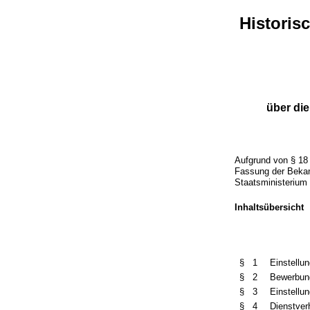
Historis
über di
Aufgrund von § 18
Fassung der Beka
Staatsministerium
Inhaltsübersicht
§ 1
Einstellu
§ 2
Bewerbun
§ 3
Einstellu
§ 4
Dienstver