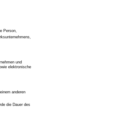
he Person,
erksunternehmens,
ernehmen und
owie elektronische
 einem anderen
örde die Dauer des