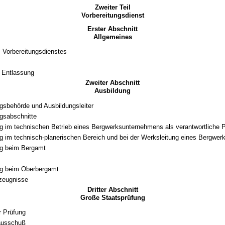
Zweiter Teil
Vorbereitungsdienst
Erster Abschnitt
Allgemeines
 Vorbereitungsdienstes
e Entlassung
Zweiter Abschnitt
Ausbildung
gsbehörde und Ausbildungsleiter
gsabschnitte
g im technischen Betrieb eines Bergwerksunternehmens als verantwortliche 
g im technisch-planerischen Bereich und bei der Werksleitung eines Bergwe
ng beim Bergamt
ng beim Oberbergamt
zeugnisse
Dritter Abschnitt
Große Staatsprüfung
r Prüfung
ausschuß