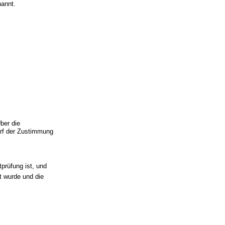
nannt.
ber die
rf der Zustimmung
tprüfung ist, und
t wurde und die