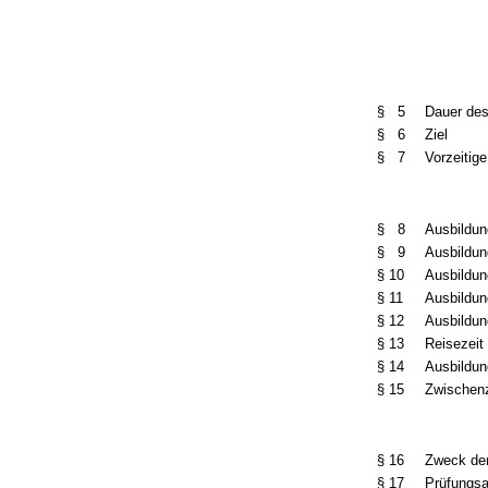
§ 5
Dauer des
§ 6
Ziel
§ 7
Vorzeitig
§ 8
Ausbildun
§ 9
Ausbildun
§ 10
Ausbildun
§ 11
Ausbildun
§ 12
Ausbildu
§ 13
Reisezeit
§ 14
Ausbildu
§ 15
Zwischen
§ 16
Zweck de
§ 17
Prüfungs