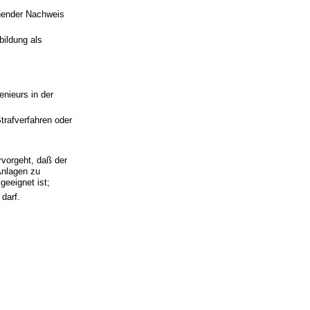
chender Nachweis
ildung als
enieurs in der
Strafverfahren oder
rvorgeht, daß der
Anlagen zu
geeignet ist;
 darf.