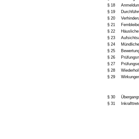
§ 18
Anmeldun
§ 19
Durchführ
§ 20
Verhinder
§ 21
Fernbleib
§ 22
Häusliche
§ 23
Aufsichts
§ 24
Mündliche
§ 25
Bewertung
§ 26
Prüfungsn
§ 27
Prüfungse
§ 28
Wiederhol
§ 29
Wirkungen
§ 30
Übergang
§ 31
Inkrafttre