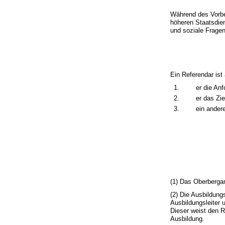
Während des Vorber
höheren Staatsdien
und soziale Fragen
Ein Referendar ist
1.
er die Anf
2.
er das Zi
3.
ein andere
(1) Das Oberbergam
(2) Die Ausbildun
Ausbildungsleiter
Dieser weist den R
Ausbildung.