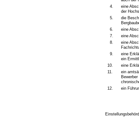
4.
eine Absc
der Hochs
5.
die Besch
Bergbaube
6.
eine Absc
7.
eine Absc
8.
eine Absc
Fachricht
9.
eine Erklä
ein Ermit
10.
eine Erkl
11.
ein amtsä
Bewerber 
chronisch
12.
ein Führun
Einstellungsbehörd