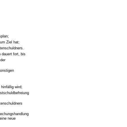
splan;
um Ziel hat;
tenschuldners.
dauert fort, bis
 der
onstigen
hinfällig wird;
estschuldbefreiung
tenschuldners
rbrechungshandlung
 eine neue