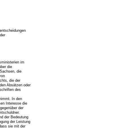
enentscheidungen
der
sministerien im
ber die
 Sachsen, die
von
hts, die der
enden Absätzen oder
schriften des
nimmt. In den
en Interesse die
 gegenüber der
mtschuldner.
und der Bedeutung
ngung der Leistung
ass sie mit der