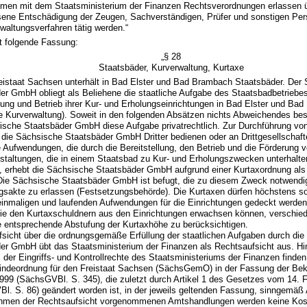
men mit dem Staatsministerium der Finanzen Rechtsverordnungen erlassen ü
ne Entschädigung der Zeugen, Sachverständigen, Prüfer und sonstigen Pers
waltungsverfahren tätig werden.“
lt folgende Fassung:
„§ 28
Staatsbäder, Kurverwaltung, Kurtaxe
reistaat Sachsen unterhält in Bad Elster und Bad Brambach Staatsbäder. Der
er GmbH obliegt als Beliehene die staatliche Aufgabe des Staatsbadbetriebe
llung und Betrieb ihrer Kur- und Erholungseinrichtungen in Bad Elster und Ba
he Kurverwaltung). Soweit in den folgenden Absätzen nichts Abweichendes besti
ische Staatsbäder GmbH diese Aufgabe privatrechtlich. Zur Durchführung vo
 die Sächsische Staatsbäder GmbH Dritter bedienen oder an Drittgesellschafte
ie Aufwendungen, die durch die Bereitstellung, den Betrieb und die Förderung 
staltungen, die in einem Staatsbad zu Kur- und Erholungszwecken unterhalte
, erhebt die Sächsische Staatsbäder GmbH aufgrund einer Kurtaxordnung als
Die Sächsische Staatsbäder GmbH ist befugt, die zu diesem Zweck notwendi
gsakte zu erlassen (Festsetzungsbehörde). Die Kurtaxen dürfen höchstens s
einmaligen und laufenden Aufwendungen für die Einrichtungen gedeckt werden
 die den Kurtaxschuldnern aus den Einrichtungen erwachsen können, verschied
e entsprechende Abstufung der Kurtaxhöhe zu berücksichtigen.
ufsicht über die ordnungsgemäße Erfüllung der staatlichen Aufgaben durch di
er GmbH übt das Staatsministerium der Finanzen als Rechtsaufsicht aus. Hin
der Eingriffs- und Kontrollrechte des Staatsministeriums der Finanzen finden
indeordnung für den Freistaat Sachsen (SächsGemO) in der Fassung der B
1999 (SächsGVBl. S. 345), die zuletzt durch Artikel 1 des Gesetzes vom 14. 
l. S. 86) geändert worden ist, in der jeweils geltenden Fassung, sinngemä
ahmen der Rechtsaufsicht vorgenommenen Amtshandlungen werden keine Kos