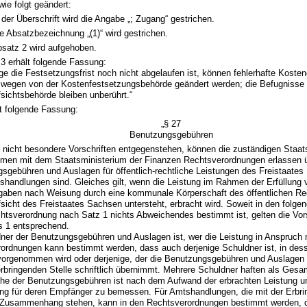
wie folgt geändert:
 der Überschrift wird die Angabe „; Zugang“ gestrichen.
e Absatzbezeichnung „(1)“ wird gestrichen.
satz 2 wird aufgehoben.
 3 erhält folgende Fassung:
nge die Festsetzungsfrist noch nicht abgelaufen ist, können fehlerhafte Kost
wegen von der Kostenfestsetzungsbehörde geändert werden; die Befugnisse 
sichtsbehörde bleiben unberührt.“
lt folgende Fassung:
„§ 27
Benutzungsgebühren
t nicht besondere Vorschriften entgegenstehen, können die zuständigen Staat
men mit dem Staatsministerium der Finanzen Rechtsverordnungen erlassen ü
sgebühren und Auslagen für öffentlich-rechtliche Leistungen des Freistaates
shandlungen sind. Gleiches gilt, wenn die Leistung im Rahmen der Erfüllung 
fgaben nach Weisung durch eine kommunale Körperschaft des öffentlichen Rec
sicht des Freistaates Sachsen untersteht, erbracht wird. Soweit in den folg
chtsverordnung nach Satz 1 nichts Abweichendes bestimmt ist, gelten die Vor
s 1 entsprechend.
dner der Benutzungsgebühren und Auslagen ist, wer die Leistung in Anspruch 
ordnungen kann bestimmt werden, dass auch derjenige Schuldner ist, in dess
vorgenommen wird oder derjenige, der die Benutzungsgebühren und Auslagen
erbringenden Stelle schriftlich übernimmt. Mehrere Schuldner haften als Gesa
öhe der Benutzungsgebühren ist nach dem Aufwand der erbrachten Leistung 
ung für deren Empfänger zu bemessen. Für Amtshandlungen, die mit der Erbri
Zusammenhang stehen, kann in den Rechtsverordnungen bestimmt werden, d