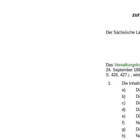
zur
Der Sächsische La
Das
Verwaltungsk
24. September 199
S. 426, 427
, wir
)
1.
Die Inhalt
a)
Di
b)
Di
c)
Di
d)
Di
e)
Di
f)
Na
g)
Di
h)
Na