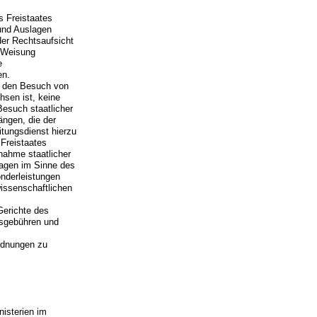
s Freistaates
und Auslagen
der Rechtsaufsicht
h Weisung
e
en.
r den Besuch von
hsen ist, keine
esuch staatlicher
ängen, die der
itungsdienst hierzu
Freistaates
nahme staatlicher
lagen im Sinne des
onderleistungen
wissenschaftlichen
Gerichte des
gsgebühren und
ordnungen zu
nisterien im