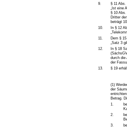
9.
§ 11 Abs.
„Ist eine
§ 10 Abs.
Dritter d
beträgt 1
10.
In § 12 A
„Telekomm
11.
Dem § 15 
„Satz 3 gi
12.
In § 18 S
(SächsGVB
durch die
der Fassu
13.
§ 19 erhä
(1) Werde
der Säumn
entrichte
Betrag. D
1.
be
K
2.
be
Be
3.
be