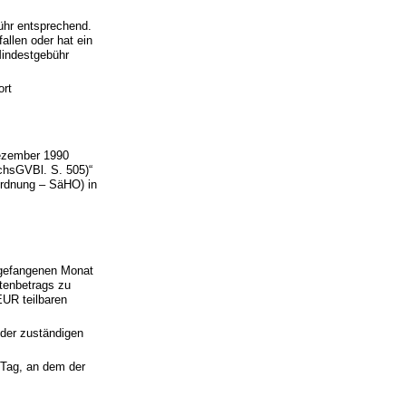
bühr entsprechend.
allen oder hat ein
Mindestgebühr
ort
Dezember 1990
chsGVBl. S. 505)“
ordnung – SäHO) in
angefangenen Monat
tenbetrags zu
EUR teilbaren
der zuständigen
 Tag, an dem der