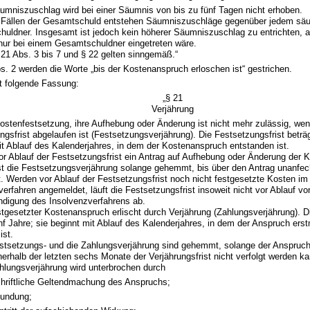
äumniszuschlag wird bei einer Säumnis von bis zu fünf Tagen nicht erhoben.
n Fällen der Gesamtschuld entstehen Säumniszuschläge gegenüber jedem sä
uldner. Insgesamt ist jedoch kein höherer Säumniszuschlag zu entrichten, a
ur bei einem Gesamtschuldner eingetreten wäre.
, 21 Abs. 3 bis 7 und § 22 gelten sinngemäß.“
bs. 2 werden die Worte „bis der Kostenanspruch erloschen ist“ gestrichen.
lt folgende Fassung:
„§ 21
Verjährung
Kostenfestsetzung, ihre Aufhebung oder Änderung ist nicht mehr zulässig, wen
gsfrist abgelaufen ist (Festsetzungsverjährung). Die Festsetzungsfrist beträg
it Ablauf des Kalenderjahres, in dem der Kostenanspruch entstanden ist.
vor Ablauf der Festsetzungsfrist ein Antrag auf Aufhebung oder Änderung der 
 ist die Festsetzungsverjährung solange gehemmt, bis über den Antrag unanfe
t. Werden vor Ablauf der Festsetzungsfrist noch nicht festgesetzte Kosten im
verfahren angemeldet, läuft die Festsetzungsfrist insoweit nicht vor Ablauf v
digung des Insolvenzverfahrens ab.
estgesetzter Kostenanspruch erlischt durch Verjährung (Zahlungsverjährung). Di
nf Jahre; sie beginnt mit Ablauf des Kalenderjahres, in dem der Anspruch erstm
ist.
estsetzungs- und die Zahlungsverjährung sind gehemmt, solange der Anspruc
nerhalb der letzten sechs Monate der Verjährungsfrist nicht verfolgt werden ka
ahlungsverjährung wird unterbrochen durch
hriftliche Geltendmachung des Anspruchs;
tundung;