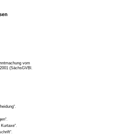
hsen
anntmachung vom
i 2001 (SächsGVBl.
heidung“.
gen“.
 Kurtaxe“.
hrift“.