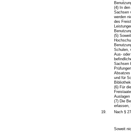
Benutzung
(4) In de
Sachsen v
werden ni
des Freis
Leistunge
Benutzung
(5) Sowei
Hochschul
Benutzung
Schulen, 
Aus- oder
befindlic
Sachsen k
Prüfungen
Absatzes 
und für S
Bibliothe
(6) Für d
Freistaat
Auslagen 
(7) Die B
erlassen, 
19.
Nach § 27
Soweit ni