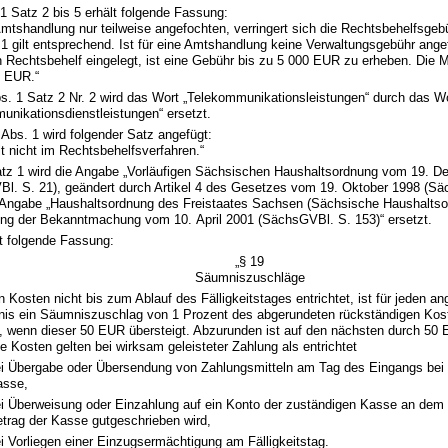
 1 Satz 2 bis 5 erhält folgende Fassung:
 Amtshandlung nur teilweise angefochten, verringert sich die Rechtsbehelfsge
 1 gilt entsprechend. Ist für eine Amtshandlung keine Verwaltungsgebühr angef
en Rechtsbehelf eingelegt, ist eine Gebühr bis zu 5 000 EUR zu erheben. Die 
0 EUR.“
bs. 1 Satz 2 Nr. 2 wird das Wort „Telekommunikationsleistungen“ durch das W
unikationsdienstleistungen“ ersetzt.
Abs. 1 wird folgender Satz angefügt:
lt nicht im Rechtsbehelfsverfahren.“
atz 1 wird die Angabe „Vorläufigen Sächsischen Haushaltsordnung vom 19. 
l. S. 21), geändert durch Artikel 4 des Gesetzes vom 19. Oktober 1998 (Sä
 Angabe „Haushaltsordnung des Freistaates Sachsen (Sächsische Haushalts
ng der Bekanntmachung vom 10. April 2001 (SächsGVBl. S. 153)“ ersetzt.
lt folgende Fassung:
„§ 19
Säumniszuschläge
n Kosten nicht bis zum Ablauf des Fälligkeitstages entrichtet, ist für jeden 
is ein Säumniszuschlag von 1 Prozent des abgerundeten rückständigen Kos
n, wenn dieser 50 EUR übersteigt. Abzurunden ist auf den nächsten durch 50 
ie Kosten gelten bei wirksam geleisteter Zahlung als entrichtet
i Übergabe oder Übersendung von Zahlungsmitteln am Tag des Eingangs bei 
asse,
i Überweisung oder Einzahlung auf ein Konto der zuständigen Kasse an dem
trag der Kasse gutgeschrieben wird,
i Vorliegen einer Einzugsermächtigung am Fälligkeitstag.