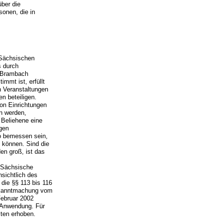
ber die
onen, die in
 Sächsischen
s durch
d Brambach
mmt ist, erfüllt
n Veranstaltungen
n beteiligen.
von Einrichtungen
n werden,
 Beliehene eine
gen
o bemessen sein,
 können. Sind die
en groß, ist das
e Sächsische
sichtlich des
 die §§ 113 bis 116
ekanntmachung vom
Februar 2002
ß Anwendung. Für
ten erhoben.