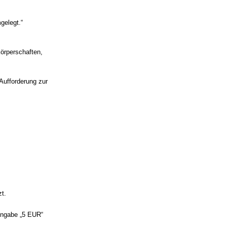
gelegt.“
örperschaften,
Aufforderung zur
zt.
 Angabe „5 EUR“