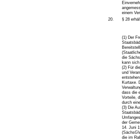
Einverneh
angemesse
einem Ver
20.
§ 28 erhä
(1) Der F
Staatsbäd
Bereitste
(Staatlic
die Sächs
kann sich
(2) Für d
und Veran
entstehen
Kurtaxe. 
Verwaltun
dass die 
Vorteile,
durch ein
(3) Die A
Staatsbäd
Umfanges 
der Geme
14. Juni 
(SächsGVB
die im R