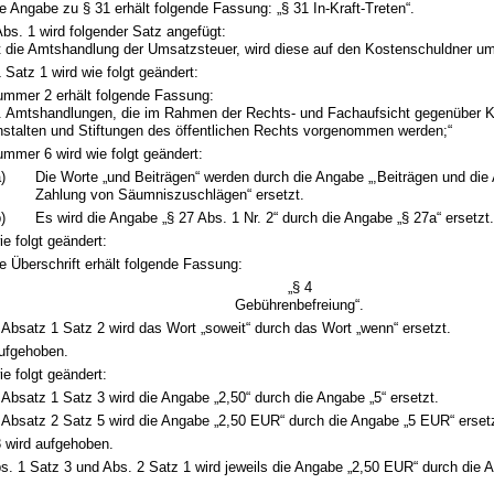
e Angabe zu § 31 erhält folgende Fassung: „§ 31 In-Kraft-Treten“.
bs. 1 wird folgender Satz angefügt:
gt die Amtshandlung der Umsatzsteuer, wird diese auf den Kostenschuldner um
 Satz 1 wird wie folgt geändert:
mmer 2 erhält folgende Fassung:
. Amtshandlungen, die im Rahmen der Rechts- und Fachaufsicht gegenüber K
stalten und Stiftungen des öffentlichen Rechts vorgenommen werden;“
mmer 6 wird wie folgt geändert:
)
Die Worte „und Beiträgen“ werden durch die Angabe „,Beiträgen und die 
Zahlung von Säumniszuschlägen“ ersetzt.
)
Es wird die Angabe „§ 27 Abs. 1 Nr. 2“ durch die Angabe „§ 27a“ ersetzt.
ie folgt geändert:
e Überschrift erhält folgende Fassung:
„§ 4
Gebührenbefreiung“.
 Absatz 1 Satz 2 wird das Wort „soweit“ durch das Wort „wenn“ ersetzt.
aufgehoben.
ie folgt geändert:
 Absatz 1 Satz 3 wird die Angabe „2,50“ durch die Angabe „5“ ersetzt.
 Absatz 2 Satz 5 wird die Angabe „2,50 EUR“ durch die Angabe „5 EUR“ erset
3 wird aufgehoben.
bs. 1 Satz 3 und Abs. 2 Satz 1 wird jeweils die Angabe „2,50 EUR“ durch die