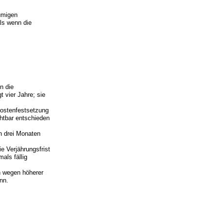
umigen
ls wenn die
n die
t vier Jahre; sie
Kostenfestsetzung
chtbar entschieden
on drei Monaten
e Verjährungsfrist
als fällig
h wegen höherer
nn.