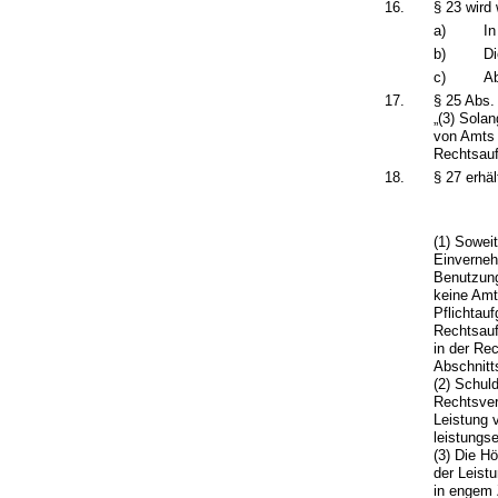
16.
§ 23 wird 
a)
In
b)
Di
c)
Ab
17.
§ 25 Abs.
„(3) Sola
von Amts 
Rechtsauf
18.
§ 27 erhä
(1) Sowei
Einverneh
Benutzung
keine Amt
Pflichtau
Rechtsauf
in der Re
Abschnitt
(2) Schul
Rechtsver
Leistung 
leistungs
(3) Die H
der Leist
in engem 