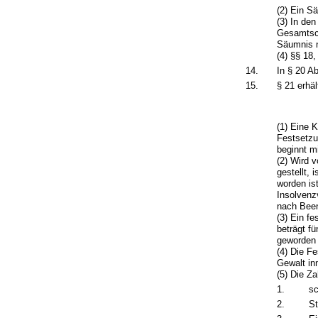
(2) Ein S
(3) In de
Gesamtsch
Säumnis n
(4) §§ 18
14.
In § 20 A
15.
§ 21 erhä
(1) Eine 
Festsetzun
beginnt m
(2) Wird 
gestellt,
worden is
Insolvenz
nach Been
(3) Ein f
beträgt fü
geworden 
(4) Die F
Gewalt in
(5) Die Z
1.
sc
2.
S