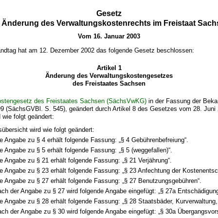
Gesetz
 Änderung des Verwaltungskostenrechts im Freistaat Sac
Vom 16. Januar 2003
ndtag hat am 12. Dezember 2002 das folgende Gesetz beschlossen:
Artikel 1
Änderung des Verwaltungskostengesetzes
des Freistaates Sachsen
ostengesetz des Freistaates Sachsen (SächsVwKG)
in der Fassung der Bek
9 (SächsGVBl. S. 545), geändert durch Artikel 8 des Gesetzes vom 28. Jun
d wie folgt geändert:
sübersicht wird wie folgt geändert:
e Angabe zu § 4 erhält folgende Fassung: „§ 4 Gebührenbefreiung“.
e Angabe zu § 5 erhält folgende Fassung: „§ 5 (weggefallen)“.
e Angabe zu § 21 erhält folgende Fassung: „§ 21 Verjährung“.
e Angabe zu § 23 erhält folgende Fassung: „§ 23 Anfechtung der Kostenentsc
e Angabe zu § 27 erhält folgende Fassung: „§ 27 Benutzungsgebühren“.
ch der Angabe zu § 27 wird folgende Angabe eingefügt: „§ 27a Entschädigun
e Angabe zu § 28 erhält folgende Fassung: „§ 28 Staatsbäder, Kurverwaltung,
ch der Angabe zu § 30 wird folgende Angabe eingefügt: „§ 30a Übergangsvorsc