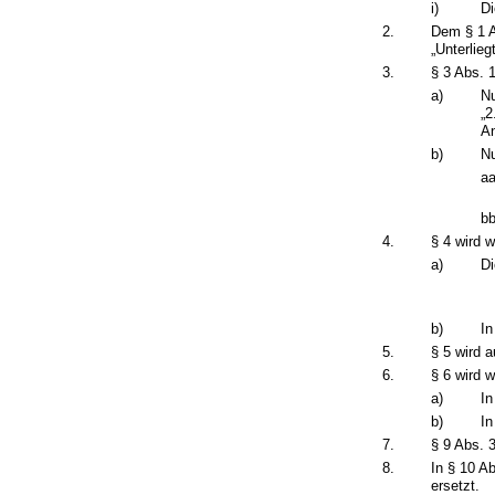
i)
Di
2.
Dem § 1 A
„Unterlie
3.
§ 3 Abs. 1
a)
Nu
„2
An
b)
Nu
aa
bb
4.
§ 4 wird w
a)
Di
b)
In
5.
§ 5 wird 
6.
§ 6 wird w
a)
In
b)
In
7.
§ 9 Abs. 
8.
In § 10 A
ersetzt.