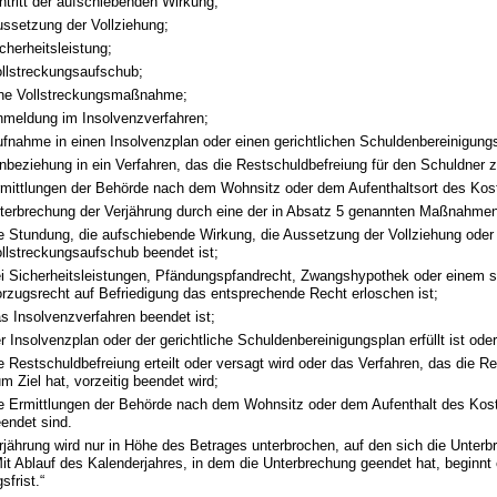
ntritt der aufschiebenden Wirkung;
ssetzung der Vollziehung;
cherheitsleistung;
llstreckungsaufschub;
ine Vollstreckungsmaßnahme;
meldung im Insolvenzverfahren;
fnahme in einen Insolvenzplan oder einen gerichtlichen Schuldenbereinigung
nbeziehung in ein Verfahren, das die Restschuldbefreiung für den Schuldner z
mittlungen der Behörde nach dem Wohnsitz oder dem Aufenthaltsort des Kos
nterbrechung der Verjährung durch eine der in Absatz 5 genannten Maßnahmen 
e Stundung, die aufschiebende Wirkung, die Aussetzung der Vollziehung oder
llstreckungsaufschub beendet ist;
i Sicherheitsleistungen, Pfändungspfandrecht, Zwangshypothek oder einem s
rzugsrecht auf Befriedigung das entsprechende Recht erloschen ist;
s Insolvenzverfahren beendet ist;
r Insolvenzplan oder der gerichtliche Schuldenbereinigungsplan erfüllt ist oder 
e Restschuldbefreiung erteilt oder versagt wird oder das Verfahren, das die R
m Ziel hat, vorzeitig beendet wird;
e Ermittlungen der Behörde nach dem Wohnsitz oder dem Aufenthalt des Kos
endet sind.
erjährung wird nur in Höhe des Betrages unterbrochen, auf den sich die Unte
Mit Ablauf des Kalenderjahres, in dem die Unterbrechung geendet hat, beginnt
sfrist.“