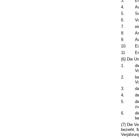
3.
Ei
4.
Au
5.
Si
6.
Vo
7.
e
8.
An
9.
Au
10.
Ei
11.
Er
(6) Die U
1.
di
Vo
2.
be
Vo
3.
da
4.
de
5.
di
zu
6.
di
be
(7) Die V
bezieht. 
Verjährung