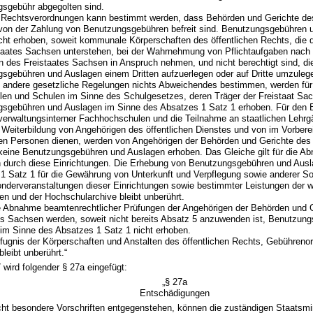
sgebühr abgegolten sind.
n Rechtsverordnungen kann bestimmt werden, dass Behörden und Gerichte de
on der Zahlung von Benutzungsgebühren befreit sind. Benutzungsgebühren 
cht erhoben, soweit kommunale Körperschaften des öffentlichen Rechts, die 
taates Sachsen unterstehen, bei der Wahrnehmung von Pflichtaufgaben nac
n des Freistaates Sachsen in Anspruch nehmen, und nicht berechtigt sind, di
sgebühren und Auslagen einem Dritten aufzuerlegen oder auf Dritte umzuleg
t andere gesetzliche Regelungen nichts Abweichendes bestimmen, werden fü
en und Schulen im Sinne des Schulgesetzes, deren Träger der Freistaat Sac
sgebühren und Auslagen im Sinne des Absatzes 1 Satz 1 erhoben. Für den B
verwaltungsinterner Fachhochschulen und die Teilnahme an staatlichen Lehrg
 Weiterbildung von Angehörigen des öffentlichen Dienstes und von im Vorbere
hen Personen dienen, werden von Angehörigen der Behörden und Gerichte des 
eine Benutzungsgebühren und Auslagen erhoben. Das Gleiche gilt für die Ab
 durch diese Einrichtungen. Die Erhebung von Benutzungsgebühren und Aus
1 Satz 1 für die Gewährung von Unterkunft und Verpflegung sowie anderer S
onderveranstaltungen dieser Einrichtungen sowie bestimmter Leistungen der 
ken und der Hochschularchive bleibt unberührt.
ie Abnahme beamtenrechtlicher Prüfungen der Angehörigen der Behörden und 
es Sachsen werden, soweit nicht bereits Absatz 5 anzuwenden ist, Benutzun
im Sinne des Absatzes 1 Satz 1 nicht erhoben.
efugnis der Körperschaften und Anstalten des öffentlichen Rechts, Gebühren
bleibt unberührt.“
 wird folgender § 27a eingefügt:
„§ 27a
Entschädigungen
cht besondere Vorschriften entgegenstehen, können die zuständigen Staatsmi