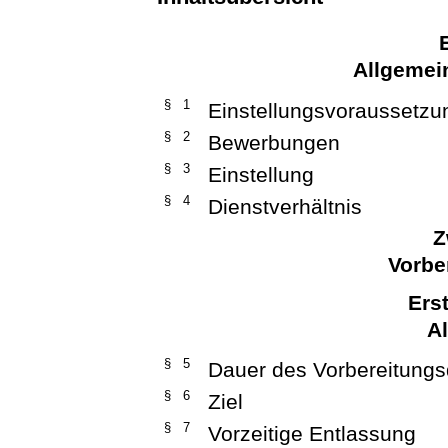
Allgeme
§ 1
Einstellungsvoraussetz
§ 2
Bewerbungen
§ 3
Einstellung
§ 4
Dienstverhältnis
Z
Vorbe
Ers
A
§ 5
Dauer des Vorbereitungs
§ 6
Ziel
§ 7
Vorzeitige Entlassung