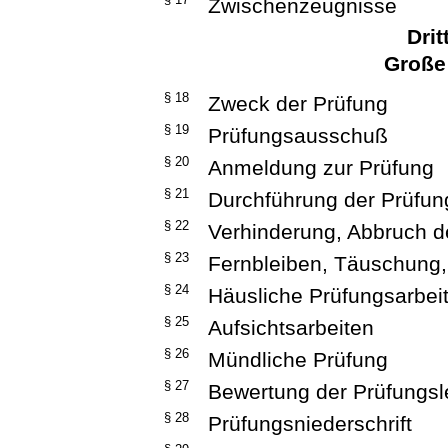
Zwischenzeugnisse
Drit
Große
§ 18
Zweck der Prüfung
§ 19
Prüfungsausschuß
§ 20
Anmeldung zur Prüfung
§ 21
Durchführung der Prüfun
§ 22
Verhinderung, Abbruch d
§ 23
Fernbleiben, Täuschung,
§ 24
Häusliche Prüfungsarbei
§ 25
Aufsichtsarbeiten
§ 26
Mündliche Prüfung
§ 27
Bewertung der Prüfungsl
§ 28
Prüfungsniederschrift