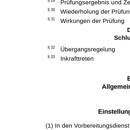
§ 29
Prüfungsergebnis und Z
§ 30
Wiederholung der Prüfu
§ 31
Wirkungen der Prüfung
D
Schlu
§ 32
Übergangsregelung
§ 33
Inkrafttreten
E
Allgemei
Einstellu
(1) In den Vorbereitungsdiens